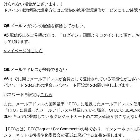
けられない場合がございます。）
ドメイン指定解除の設定方法はご契約の携帯電話通信サービスにてご確認
Q5.
メールマガジンの配信を解除して欲しい。
A5.
配信停止をご希望の方は、「ログイン」画面よりログインして頂き、お
して頂けます。
>マイページはこちら
Q6.
メールアドレスが登録できない
A6.
すでに同じメールアドレスが会員として登録されている可能性がござい
パスワードをお忘れの場合、パスワード再設定をお願い申し上げます。
パスワード再設定は
こちら
また、メールアドレスの国際基準「RFC」に違反したメールアドレスを使
「RFC」に違反したメールアドレスを登録している場合、STUDIO SEV
3Dセキュアに登録しているクレジットカードのご本人確認がおこなえない
【RFCとは】RFC(Request For Comments)の略であり、インターネ
ンターネット技術標準化委員会)が正式に発行する文書を指します。