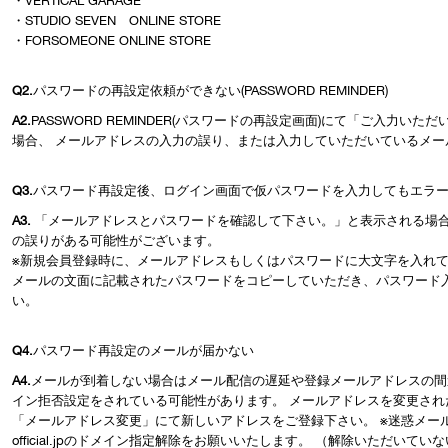
・VERTICAL GARAGE
・STUDIO SEVEN ONLINE STORE
・FORSOMEONE ONLINE STORE
Q2.
パスワードの再設定依頼ができない(PASSWORD REMINDER)
A2.
PASSWORD REMINDER(パスワードの再設定画面)にて「ご入力
場合、 メールアドレスの入力の誤り、または入力していただいているメー
Q3.
パスワード再設定後、ログイン画面で仮パスワードを入力してもエラ
A3.
「メールアドレスとパスワードを確認して下さい。」と表示される場合
の誤りがある可能性がございます。
※新規会員登録時に、メールアドレスもしくはパスワードに大文字を入れ
メールの文面に記載されたパスワードをコピーしていただき、パスワード
い。
Q4.
パスワード再設定のメールが届かない
A4.
メールが到着しない場合はメール配信の遅延や登録メールアドレスの間
イン拒否設定をされている可能性があります。 メールアドレスを変更され
「メールアドレス変更」にて新しいアドレスをご登録下さい。 ※迷惑メール対
official.jpのドメイン指定解除をお願いいたします。 （解除いただいていな