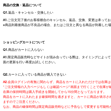
商品の交換・返品について
Q1.
返品・キャンセル・交換したい
A1.
ご注文完了後のお客様都合のキャンセル、返品、交換、変更は承ってお
※商品到着後商品が不良品の場合、またはご注文と異なる商品が到着した
ショッピングカートについて
Q1.
商品がカートに入らない
A1.
限定商品販売時などサイトが混み合っている際は、タイミングによって
面の更新を行い再度お試しください。
Q2.
カートに入っている商品が購入できない
A2.
会員ログインの有無に関わらず、商品をカートに入れただけでは在庫は
"ご注文情報の入力ページもしくは確認ページ"画面まで行くことで在庫が
在庫の保持時間は購入手続きを開始してから15分間となっております。
商品をカートに入れたまま確保時間を過ぎますと、カートに商品が表示さ
ますのでご注意ください。
なお、商品の確保時間は限定商品販売時などに予告なしで変更する可能性