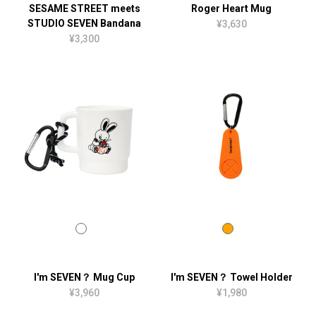
SESAME STREET meets
Roger Heart Mug
STUDIO SEVEN Bandana
¥3,630
¥3,300
I'm SEVEN？ Mug Cup
I'm SEVEN？ Towel Holder
¥3,960
¥1,980