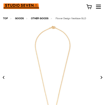
TOP
GOODS
OTHER GOODS
Flower Design Necklace GLD