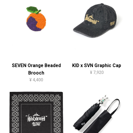
SEVEN Orange Beaded
KID x SVN Graphic Cap
¥ 7,920
Brooch
¥ 4,400