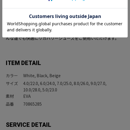
さと前足部が広めの形状で、歩行時の安定感が向上しました。
・アウトソール【ラバー】
必要部分に配置したラバーソールで全体を軽量化。滑りにくい独
自配合の防滑ラバー「ALLROADS」で高いグリップ力を実現。ど
んな道でも快適にリカバリーシューズをご使用いただけます。
ITEM DETAIL
カラー
White, Black, Beige
サイズ
4.0/22.0, 6.0/24.0, 7.0/25.0, 8.0/26.0, 9.0/27.0,
10.0/28.0, 5.0/23.0
素材
EVA
品番
70865285
SERVICE DETAIL