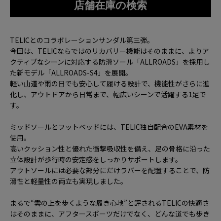
店舗在庫の検索
TELICとのコラボレーションサンダル第三弾。
今回は、TELICならではのリカバリー機能はそのままに、よりア
クティブなシーンに対応する防滑ソール「ALLROADS」を採用し
た新モデル「ALLROADS-S4」を展開。
軽い山道や雨の日でも安心して履ける設計で、機能性がさらに進
化し、アウトドアから日常まで、幅広いシーンで活躍する1足で
す。
ミッドソールとフットベッドには、TELIC独自配合のEVA素材を
使用。
高いクッション性と優れた衝撃吸収性を備え、足の骨格に沿った
立体設計が歩行時の安定感をしっかりサポートします。
アウトソールには必要な部分にだけラバーを配置することで、防
滑性と軽量性の両立も実現しました。
まるで“雲の上を歩くような履き心地”と評されるTELICの快適さ
はそのままに、アフタースポーツだけでなく、どんな道でも歩き