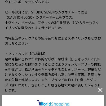
やすいスポーツサンダルです。
ヒール部分には、STUDIO SEVENのシグネチャーである
〈CAUTION LOGO〉のラバーネームをプラス。
ホワイト、ベージュ、ブラックの3色展開で、どのカラーもスタ
イリングに馴染みやすく仕上げました。
同時販売のソックスとの組み合わせによるスタイリングもぜひお
楽しみください。
・フットベッド【EVA素材】
足の骨格に合わせた立体的な形状。母趾球（ぼしきゅう）と指の
間になだらかな傾斜をつけることによりフィンガーフリーの機能
を発揮させ、指が地面をキャッチすることをサポート。軽量性だ
けでなくクッション性や衝撃吸収性も高い次元で実現。足底にか
かる負担を軽減します。また、ブランドのTロゴを模したグルー
ブ（溝）があり、さらりとした履き心地で素足に優しくフィット
します。
・ミッドソール【EVA素材】
独自配合EVAの極厚ミッドソールでクッション性抜群。適度な硬