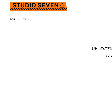
TOP
ITEM
URLのご
お