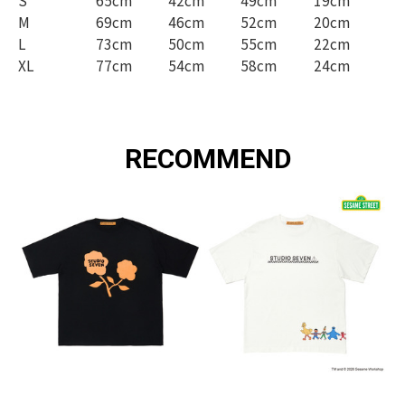
S
65cm
42cm
49cm
19cm
M
69cm
46cm
52cm
20cm
L
73cm
50cm
55cm
22cm
XL
77cm
54cm
58cm
24cm
RECOMMEND