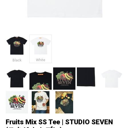
White
Black
Fruits Mix SS Tee | STUDIO SEVEN