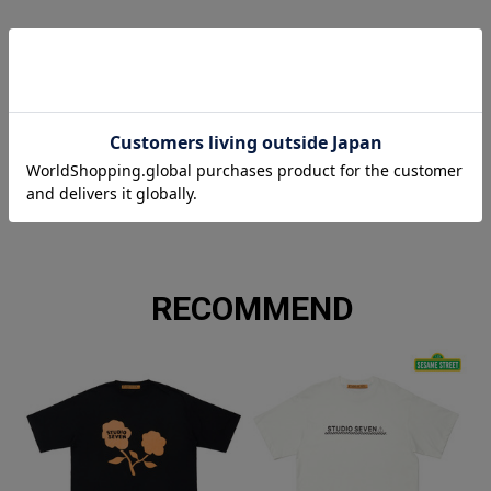
ITEM SIZE
サイズ
着丈
肩幅
身幅
袖丈
S
66cm
46cm
51cm
22cm
M
69cm
48cm
54cm
23cm
L
72cm
50cm
57cm
25cm
XL
75cm
52cm
60cm
26cm
RECOMMEND