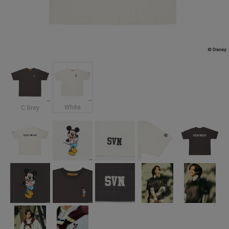
White
C.Grey